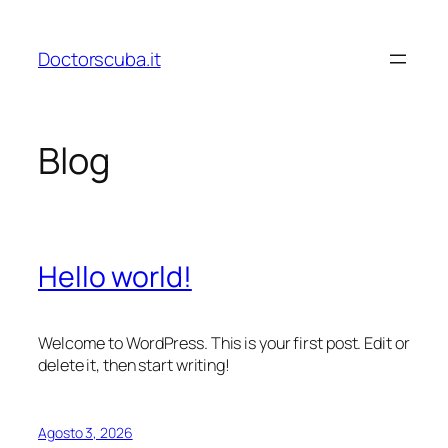
Vai
al
Doctorscuba.it
contenuto
Blog
Hello world!
Welcome to WordPress. This is your first post. Edit or
delete it, then start writing!
Agosto 3, 2026